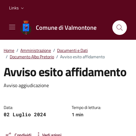
Vai ai contenuti
Vai al footer
Links
Comune di Valmontone
Home
/
Amministrazione
/
Documenti e Dati
/
Documento Albo Pretorio
/
Avviso esito affidamento
Avviso esito affidamento
Dettagli del documento
Avviso aggiudicazione
Data:
Tempo di lettura:
1 min
02 Luglio 2024
Condividi
Vedi azioni