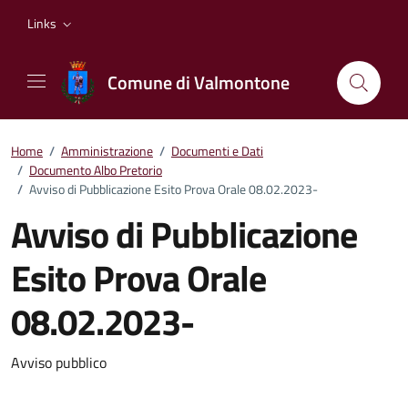
Vai ai contenuti
Vai al footer
Links
Comune di Valmontone
Home
/
Amministrazione
/
Documenti e Dati
/
Documento Albo Pretorio
/
Avviso di Pubblicazione Esito Prova Orale 08.02.2023-
Avviso di Pubblicazione
Esito Prova Orale
08.02.2023-
Dettagli del documento
Avviso pubblico