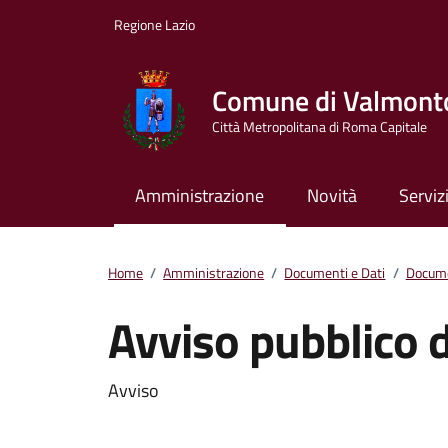
Vai ai contenuti
Vai al footer
Regione Lazio
Comune di Valmont
Città Metropolitana di Roma Capitale
Amministrazione
Novità
Serviz
Home
/
Amministrazione
/
Documenti e Dati
/
Docume
Avviso pubblico d
Dettagli del docum
Avviso