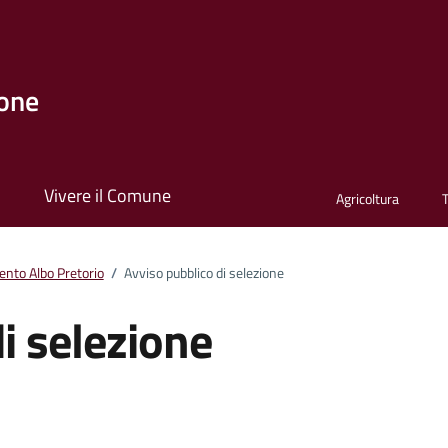
one
i
Vivere il Comune
Agricoltura
nto Albo Pretorio
/
Avviso pubblico di selezione
i selezione
ento