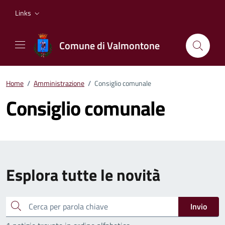
Vai ai contenuti
Vai al footer
Links
Comune di Valmontone
Home
/
Amministrazione
/
Consiglio comunale
Consiglio comunale
Esplora tutte le novità
Cerca
Invio