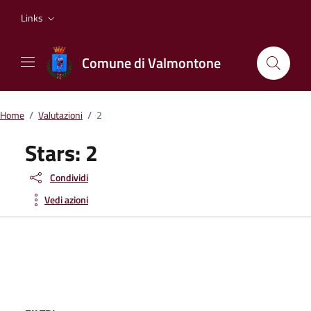
Vai ai contenuti
Vai al footer
Links
Comune di Valmontone
Home
/
Valutazioni
/
2
Stars:
2
Condividi
Vedi azioni