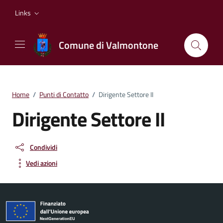
Vai ai contenuti
Vai al footer
Links
Comune di Valmontone
Home
/
Punti di Contatto
/
Dirigente Settore II
Dirigente Settore II
Condividi
Vedi azioni