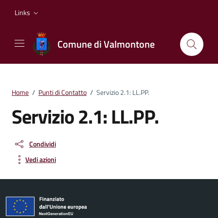
Vai ai contenuti
Vai al footer
Links
Comune di Valmontone
Home
/
Punti di Contatto
/
Servizio 2.1: LL.PP.
Servizio 2.1: LL.PP.
Condividi
Vedi azioni