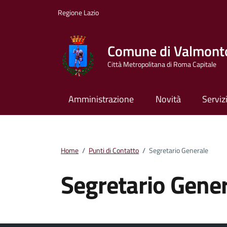
Vai ai contenuti
Vai al footer
Regione Lazio
Comune di Valmont
Città Metropolitana di Roma Capitale
Amministrazione
Novità
Serviz
Home
/
Punti di Contatto
/
Segretario Generale
Segretario Gene