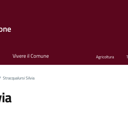
one
i
Vivere il Comune
Agricoltura
/
Stracqualursi Silvia
via
ona