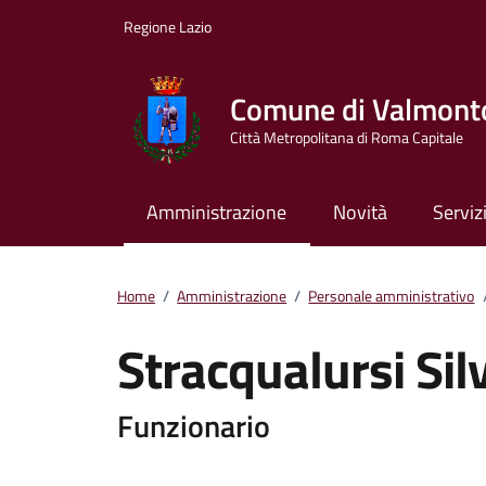
Vai ai contenuti
Vai al footer
Regione Lazio
Comune di Valmont
Città Metropolitana di Roma Capitale
Amministrazione
Novità
Serviz
Home
/
Amministrazione
/
Personale amministrativo
Stracqualursi Sil
Dettagli della pers
Funzionario