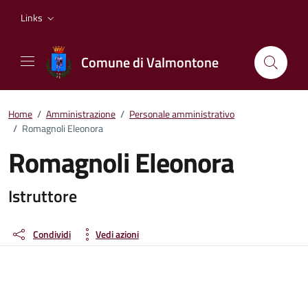
Vai ai contenuti
Vai al footer
Links
Comune di Valmontone
Home
/
Amministrazione
/
Personale amministrativo
/
Romagnoli Eleonora
Romagnoli Eleonora
Dettagli della persona
Istruttore
Condividi
Vedi azioni