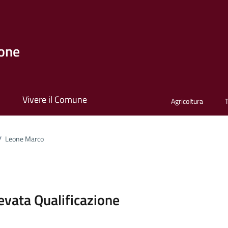
one
i
Vivere il Comune
Agricoltura
/
Leone Marco
ona
levata Qualificazione