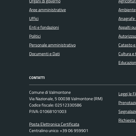
Organi di governo
Agricoltur
Aree amministrative
Ambiente
Uffici
Anagrafe e
Enti e fondazioni
Appalti pu
Politici
Autorizzaz
Personale amministrativo
Catasto e
Documenti e Dati
Cultura e
Educazion
CONTATTI
Comune di Valmontone
Leggi le 
Via Nazionale, 5 00038 Valmontone (RM)
Prenotaz
Codice fiscale: 02512330586
P.IVA: 01068101003
Segnalazi
Richiesta
Posta Elettronica Certificata
Centralino unico: +39 06 959901