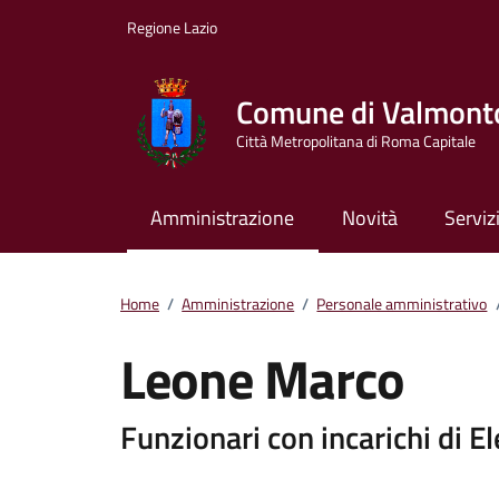
Vai ai contenuti
Vai al footer
Regione Lazio
Comune di Valmont
Città Metropolitana di Roma Capitale
Amministrazione
Novità
Serviz
Home
/
Amministrazione
/
Personale amministrativo
Leone Marco
Dettagli della pers
Funzionari con incarichi di E