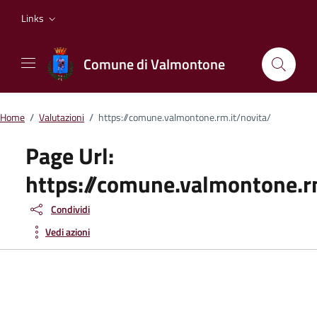
Vai ai contenuti
Vai al footer
Links
Comune di Valmontone
Home
/
Valutazioni
/
https://comune.valmontone.rm.it/novita/
Page Url:
https://comune.valmontone.r
Condividi
Vedi azioni