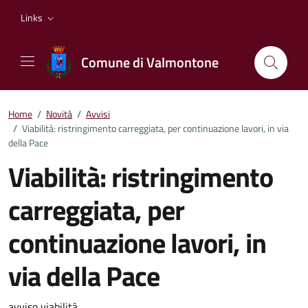
Vai ai contenuti
Vai al footer
Links
Comune di Valmontone
Home
/
Novità
/
Avvisi
/
Viabilità: ristringimento carreggiata, per continuazione lavori, in via
della Pace
Viabilità: ristringimento
carreggiata, per
continuazione lavori, in
via della Pace
avviso viabilità