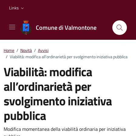
Vai ai contenuti
Vai al footer
Links
Comune di Valmontone
Home
/
Novità
/
Avvisi
/
Viabilità: modifica all’ordinarietà per svolgimento iniziativa pubblica
Viabilità: modifica
all’ordinarietà per
svolgimento iniziativa
pubblica
Dettagli della notizia
Modifica momentanea della viabilità ordinaria per iniziativa