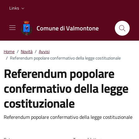
Vai ai contenuti
Vai al footer
Links
Comune di Valmontone
Home
/
Novità
/
Avvisi
/
Referendum popolare confermativo della legge costituzionale
Referendum popolare
confermativo della legge
costituzionale
Dettagli della notizia
Referendum popolare confermativo della legge costituzionale