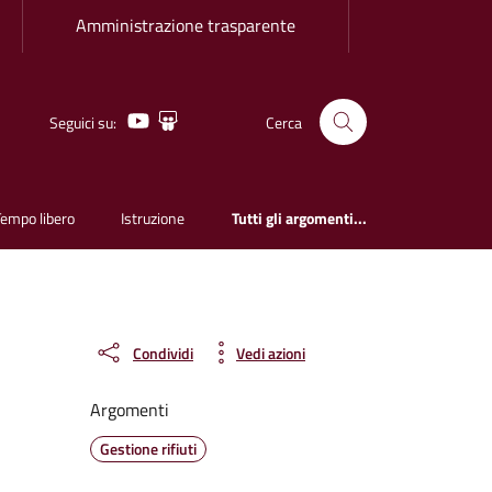
Amministrazione trasparente
Youtube
Slideshare
Seguici su:
Cerca
Tempo libero
Istruzione
Tutti gli argomenti...
Condividi
Vedi azioni
Argomenti
Gestione rifiuti