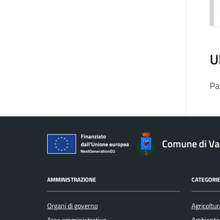
U
Pa
Comune di V
AMMINISTRAZIONE
CATEGORIE
Organi di governo
Agricoltur