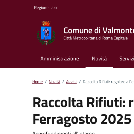
Vai ai contenuti
Vai al footer
Regione Lazio
Comune di Valmont
Città Metropolitana di Roma Capitale
Amministrazione
Novità
Serviz
Home
/
Novità
/
Avvisi
/
Raccolta Rifiuti: regolare a 
Raccolta Rifiuti: 
Ferragosto 2025
Approfondimenti all'interno.