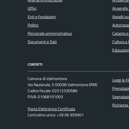
Aree amministrative
Ambiente
Uffici
Anagrafe e
Enti e fondazioni
Appalti pu
Politici
Autorizzaz
Personale amministrativo
Catasto e
Documenti e Dati
Cultura e
Educazion
CONTATTI
Comune di Valmontone
Leggi le 
Via Nazionale, 5 00038 Valmontone (RM)
Prenotaz
Codice fiscale: 02512330586
P.IVA: 01068101003
Segnalazi
Richiesta
Posta Elettronica Certificata
Centralino unico: +39 06 959901