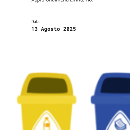
Dettagli della notizi
Data:
13 Agosto 2025