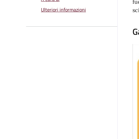
fu
Ulteriori informazioni
sc
G