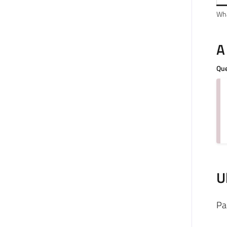
Wha
A
Que
U
Pa