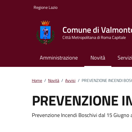
Vai ai contenuti
Vai al footer
Regione Lazio
Comune di Valmont
Città Metropolitana di Roma Capitale
Amministrazione
Novità
Serviz
Home
/
Novità
/
Avvisi
/
PREVENZIONE INCENDI BOSC
PREVENZIONE IN
Dettagli della notizi
Prevenzione Incendi Boschivi dal 15 Giugno 