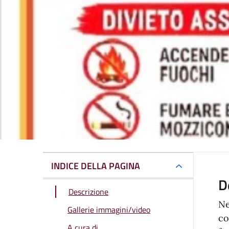
INDICE DELLA PAGINA
D
Descrizione
Ne
Gallerie immagini/video
co
A cura di