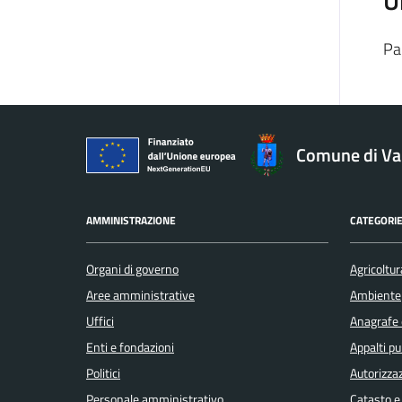
U
Pa
Comune di V
AMMINISTRAZIONE
CATEGORIE
Organi di governo
Agricoltur
Aree amministrative
Ambiente
Uffici
Anagrafe e
Enti e fondazioni
Appalti pu
Politici
Autorizzaz
Personale amministrativo
Catasto e