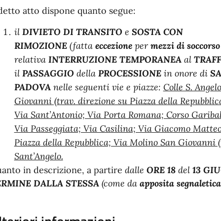
 detto atto dispone quanto segue:
il
DIVIETO DI TRANSITO
e
SOSTA CON
RIMOZIONE
(fatta
eccezione
per
mezzi di soccors
relativa
INTERRUZIONE TEMPORANEA
al
TRAF
il
PASSAGGIO
della
PROCESSIONE
in onore di
S
PADOVA
nelle seguenti vie e piazze:
Colle S. Angel
Giovanni (trav. direzione su Piazza della Repubblica
Via Sant’Antonio; Via Porta Romana; Corso Garibal
Via Passeggiata; Via Casilina; Via Giacomo Matteot
Piazza della Repubblica; Via Molino San Giovanni (
Sant’Angelo.
anto in descrizione, a partire
dalle
ORE 18
del
13 GI
ERMINE DALLA STESSA
(come da
apposita segnaletic