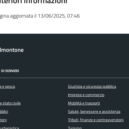
lteriori informazioni
gina aggiornata il 13/06/2025, 07:46
almontone
 DI SERVIZIO
a e pesca
Giustizia e sicurezza pubblica
Imprese e commercio
 stato civile
Mobilità e trasporti
bblici
Salute, benessere e assistenza
ioni
Tributi, finanze e contravvenzioni
 urbanistica
Turismo