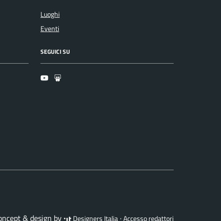
Luoghi
Eventi
SEGUICI SU
Youtube
Slideshare
concept & design by
·
Designers Italia
Accesso redattori