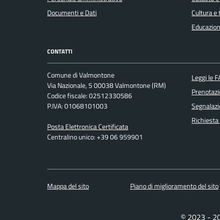
Documenti e Dati
Cultura e
Educazion
CONTATTI
Comune di Valmontone
Leggi le 
Via Nazionale, 5 00038 Valmontone (RM)
Prenotaz
Codice fiscale: 02512330586
P.IVA: 01068101003
Segnalazi
Richiesta
Posta Elettronica Certificata
Centralino unico: +39 06 959901
Mappa del sito
Piano di miglioramento del sito
© 2023 - 2