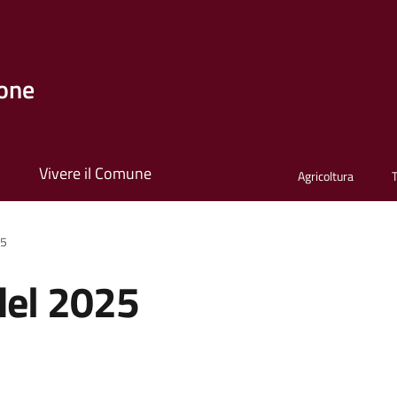
one
i
Vivere il Comune
Agricoltura
25
del 2025
a