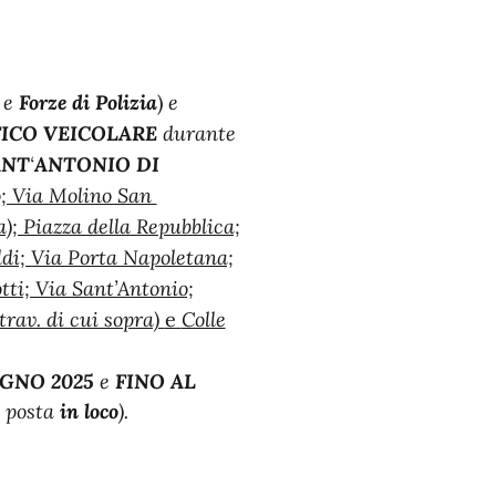
o
e
Forze di Polizia
)
e
FICO VEICOLARE
durante
ANT
‘
ANTONIO DI
o; Via Molino San
); Piazza della Repubblica;
di; Via Porta Napoletana;
ti; Via Sant’Antonio;
trav. di cui sopra)
e
Colle
UGNO 2025
e
FINO AL
a
posta
in loco
).