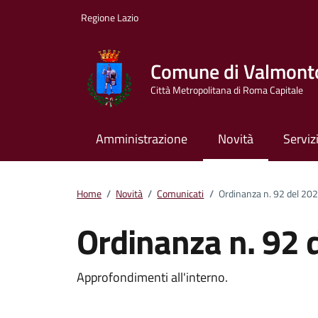
Vai ai contenuti
Vai al footer
Regione Lazio
Comune di Valmont
Città Metropolitana di Roma Capitale
Amministrazione
Novità
Serviz
Home
/
Novità
/
Comunicati
/
Ordinanza n. 92 del 20
Ordinanza n. 92 
Dettagli della notizi
Approfondimenti all'interno.