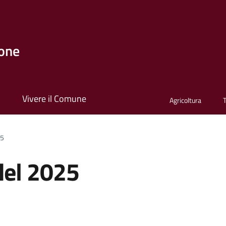
one
i
Vivere il Comune
Agricoltura
25
del 2025
a