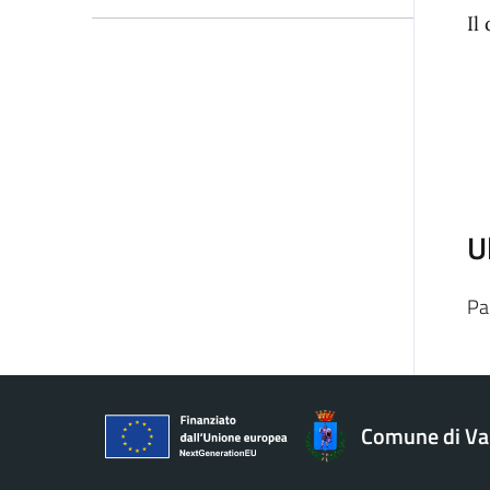
Il
U
Pa
Comune di V