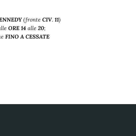
KENNEDY
(fronte
CIV
.
11
)
alle
ORE 14
alle
20
;
ue
FINO A CESSATE