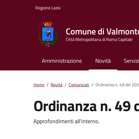
Vai ai contenuti
Vai al footer
Regione Lazio
Comune di Valmont
Città Metropolitana di Roma Capitale
Amministrazione
Novità
Serviz
Home
/
Novità
/
Comunicati
/
Ordinanza n. 49 del 20
Ordinanza n. 49 
Dettagli della notizi
Approfondimenti all'interno.