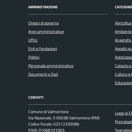
AMMINISTRAZIONE
CATEGORIE
Organi di governo
Agricoltur
Aree amministrative
Ambiente
Uffici
Anagrafe e
Enti e fondazioni
Appalti pu
Politici
Autorizzaz
Personale amministrativo
Catasto e
Documenti e Dati
Cultura e
Educazion
CONTATTI
Comune di Valmontone
Leggi le 
Via Nazionale, 5 00038 Valmontone (RM)
Prenotaz
Codice fiscale: 02512330586
P.IVA: 01068101003
Segnalazi