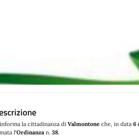
escrizione
 informa la cittadinanza di
Valmontone
che, in data
6
rmata l
‘Ordinanza
n.
38
.