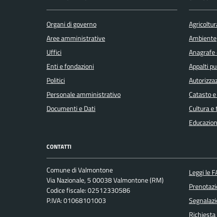
Organi di governo
Agricoltur
Aree amministrative
Ambiente
Uffici
Anagrafe e
Enti e fondazioni
Appalti pu
Politici
Autorizzaz
Personale amministrativo
Catasto e
Documenti e Dati
Cultura e
Educazion
CONTATTI
Comune di Valmontone
Leggi le 
Via Nazionale, 5 00038 Valmontone (RM)
Prenotaz
Codice fiscale: 02512330586
P.IVA: 01068101003
Segnalazi
Richiesta