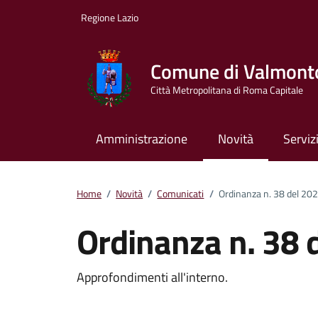
Vai ai contenuti
Vai al footer
Regione Lazio
Comune di Valmont
Città Metropolitana di Roma Capitale
Amministrazione
Novità
Serviz
Home
/
Novità
/
Comunicati
/
Ordinanza n. 38 del 20
Ordinanza n. 38 
Dettagli della notizi
Approfondimenti all'interno.