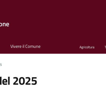
one
i
Vivere il Comune
Agricoltura
25
del 2025
a