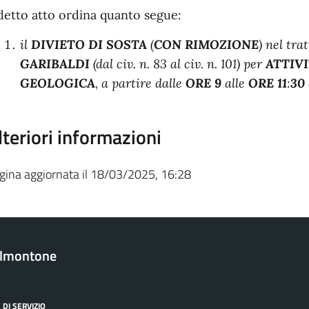
 detto atto ordina quanto segue:
il
DIVIETO DI SOSTA
(
CON RIMOZIONE
) nel tra
GARIBALDI
(dal civ. n. 83 al civ. n. 101) per
ATTIV
GEOLOGICA
, a partire dalle
ORE 9
alle
ORE 11
:
30
lteriori informazioni
gina aggiornata il 18/03/2025, 16:28
almontone
 DI SERVIZIO