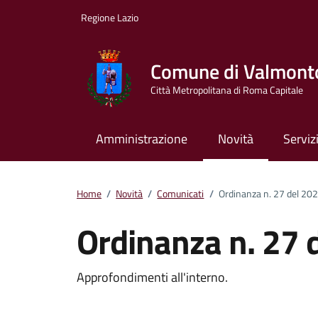
Vai ai contenuti
Vai al footer
Regione Lazio
Comune di Valmont
Città Metropolitana di Roma Capitale
Amministrazione
Novità
Serviz
Home
/
Novità
/
Comunicati
/
Ordinanza n. 27 del 20
Ordinanza n. 27 
Dettagli della notizi
Approfondimenti all'interno.