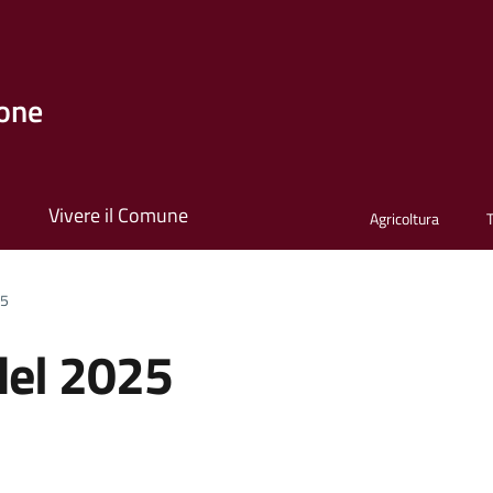
one
i
Vivere il Comune
Agricoltura
25
del 2025
a