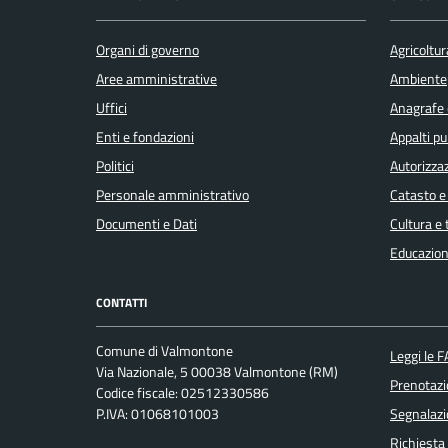
Organi di governo
Agricoltur
Aree amministrative
Ambiente
Uffici
Anagrafe e
Enti e fondazioni
Appalti pu
Politici
Autorizzaz
Personale amministrativo
Catasto e
Documenti e Dati
Cultura e
Educazion
CONTATTI
Comune di Valmontone
Leggi le 
Via Nazionale, 5 00038 Valmontone (RM)
Prenotaz
Codice fiscale: 02512330586
P.IVA: 01068101003
Segnalazi
Richiesta