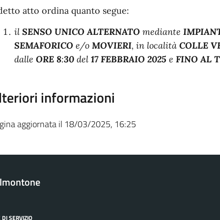
 detto atto ordina quanto segue:
il
SENSO UNICO ALTERNATO
mediante
IMPIAN
SEMAFORICO
e/o
MOVIERI
, in località
COLLE V
dalle
ORE 8
:
30
del
17 FEBBRAIO 2025
e
FINO AL 
lteriori informazioni
gina aggiornata il 18/03/2025, 16:25
almontone
 DI SERVIZIO