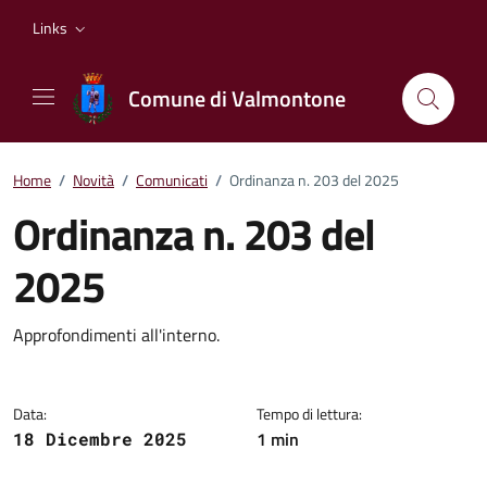
Vai ai contenuti
Vai al footer
Links
Comune di Valmontone
Home
/
Novità
/
Comunicati
/
Ordinanza n. 203 del 2025
Ordinanza n. 203 del
2025
Dettagli della notizia
Approfondimenti all'interno.
Data:
Tempo di lettura:
1 min
18 Dicembre 2025