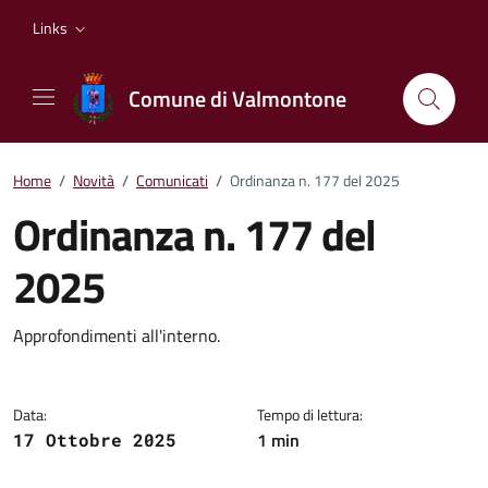
Vai ai contenuti
Vai al footer
Links
Comune di Valmontone
Home
/
Novità
/
Comunicati
/
Ordinanza n. 177 del 2025
Ordinanza n. 177 del
2025
Dettagli della notizia
Approfondimenti all'interno.
Data:
Tempo di lettura:
1 min
17 Ottobre 2025