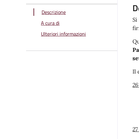
D
Descrizione
Si
A cura di
fi
Ulteriori informazioni
Qu
Pa
se
Il
26
27