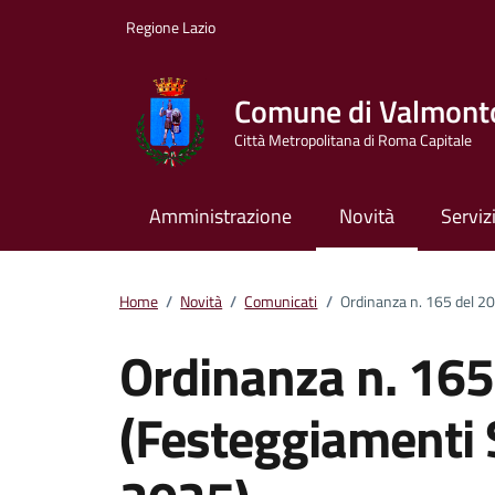
Vai ai contenuti
Vai al footer
Regione Lazio
Comune di Valmont
Città Metropolitana di Roma Capitale
Amministrazione
Novità
Serviz
Home
/
Novità
/
Comunicati
/
Ordinanza n. 165 del 2
Ordinanza n. 165
(Festeggiamenti 