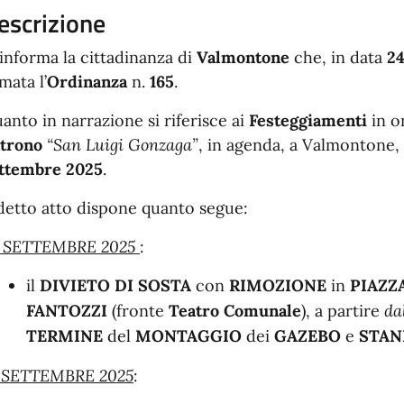
escrizione
 informa la cittadinanza di
Valmontone
che, in data
24
rmata l’
Ordinanza
n.
165
.
anto in narrazione si riferisce ai
Festeggiamenti
in o
trono
“San Luigi Gonzaga”
, in agenda, a Valmontone,
ttembre 2025
.
 detto atto dispone quanto segue:
 SETTEMBRE 2025
:
il
DIVIETO DI SOSTA
con
RIMOZIONE
in
PIAZZ
FANTOZZI
(fronte
Teatro Comunale
), a partire
da
TERMINE
del
MONTAGGIO
dei
GAZEBO
e
STAN
 SETTEMBRE 2025
: