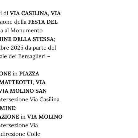
ti di
VIA CASILINA
,
VIA
sione della
FESTA DEL
ona al Monumento
MINE DELLA STESSA
;
mbre 2025 da parte del
le dei Bersaglieri –
IONE
in
PIAZZA
 MATTEOTTI
,
VIA
VIA MOLINO SAN
ntersezione Via Casilina
RMINE
;
LAZIONE
in
VIA MOLINO
ntersezione Via
 direzione Colle