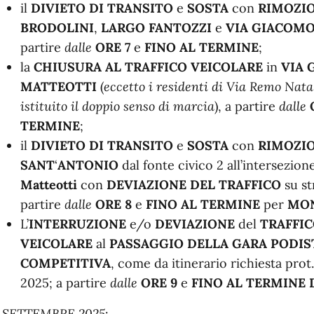
il
DIVIETO DI TRANSITO
e
SOSTA
con
RIMOZI
BRODOLINI
,
LARGO FANTOZZI
e
VIA GIACOM
partire
dalle
ORE 7
e
FINO AL TERMINE
;
la
CHIUSURA AL TRAFFICO VEICOLARE
in
VIA 
MATTEOTTI
(
eccetto i residenti di Via Remo Natal
istituito il doppio senso di marcia
), a partire
dalle
TERMINE
;
il
DIVIETO DI TRANSITO
e
SOSTA
con
RIMOZI
SANT
‘
ANTONIO
dal fonte civico 2 all’intersezio
Matteotti
con
DEVIAZIONE DEL TRAFFICO
su st
partire
dalle
ORE 8
e
FINO AL TERMINE
per
MO
L’
INTERRUZIONE
e/o
DEVIAZIONE
del
TRAFFI
VEICOLARE
al
PASSAGGIO DELLA GARA PODIS
COMPETITIVA
, come da itinerario richiesta prot
2025; a partire
dalle
ORE 9
e
FINO AL TERMINE 
 SETTEMBRE 2025
: