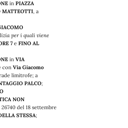
ONE
in
PIAZZA
O MATTEOTTI
, a
GIACOMO
izia per i quali viene
ORE 7
e
FINO AL
ONE
in
VIA
ne con
Via Giacomo
rade limitrofe; a
NTAGGIO
PALCO
;
CO
TICA NON
. 26740 del 18 settembre
DELLA STESSA
;