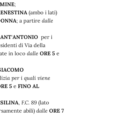
RMINE
;
RENESTINA
(ambo i lati)
DONNA
; a partire
dalle
SANT
‘
ANTONIO
per i
esidenti di Via della
ate in loco
dalle
ORE 5
e
GIACOMO
izia per i quali viene
RE 5
e
FINO AL
SILINA
,
F.C. 89
(lato
rsamente abili)
dalle
ORE 7