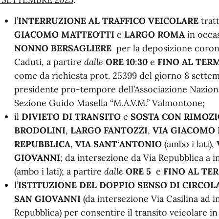
l’
INTERRUZIONE AL TRAFFICO VEICOLARE
trat
GIACOMO MATTEOTTI
e
LARGO ROMA
in occa
NONNO BERSAGLIERE
per la deposizione cor
Caduti, a partire
dalle
ORE
10
:
30
e
FINO AL TER
come da richiesta prot. 25399 del giorno 8 sette
presidente pro-tempore dell’Associazione Naziona
Sezione Guido Masella “M.A.V.M.” Valmontone;
il
DIVIETO DI TRANSITO
e
SOSTA CON RIMOZ
BRODOLINI
,
LARGO FANTOZZI
,
VIA GIACOMO
REPUBBLICA
,
VIA
SANT
‘
ANTONIO
(ambo i lati),
GIOVANNI
; da intersezione da Via Repubblica a i
(ambo i lati); a partire
dalle
ORE 5
e
FINO AL TE
l’
ISTITUZIONE DEL DOPPIO SENSO DI CIRCO
SAN GIOVANNI
(da intersezione Via Casilina ad i
Repubblica) per consentire il transito veicolare in