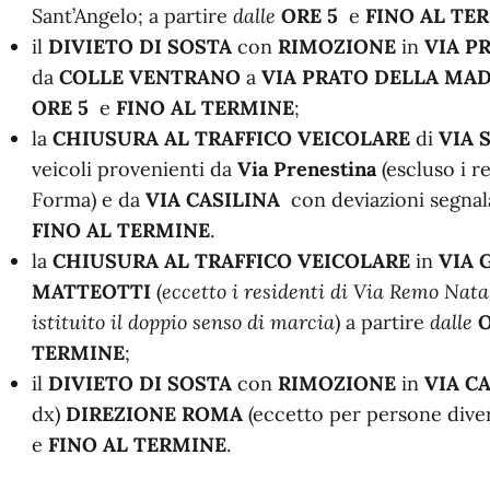
Sant’Angelo; a partire
dalle
ORE 5
e
FINO AL TE
il
DIVIETO DI SOSTA
con
RIMOZIONE
in
VIA P
da
COLLE VENTRANO
a
VIA PRATO DELLA MA
ORE 5
e
FINO AL TERMINE
;
la
CHIUSURA AL TRAFFICO VEICOLARE
di
VIA 
veicoli provenienti da
Via Prenestina
(escluso i r
Forma) e da
VIA CASILINA
con deviazioni segnal
FINO AL TERMINE
.
la
CHIUSURA AL TRAFFICO VEICOLARE
in
VIA 
MATTEOTTI
(
eccetto i residenti di Via Remo Natal
istituito il doppio senso di marcia
) a partire
dalle
O
TERMINE
;
il
DIVIETO DI SOSTA
con
RIMOZIONE
in
VIA CA
dx)
DIREZIONE ROMA
(eccetto per persone dive
e
FINO AL TERMINE
.