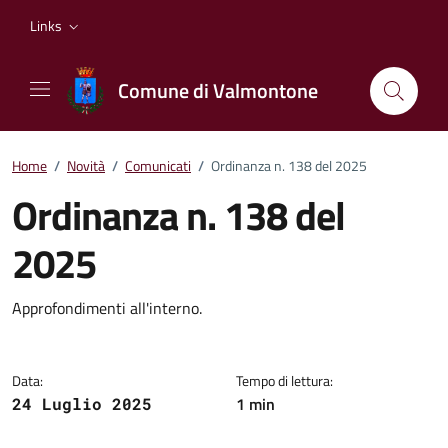
Vai ai contenuti
Vai al footer
Links
Comune di Valmontone
Home
/
Novità
/
Comunicati
/
Ordinanza n. 138 del 2025
Ordinanza n. 138 del
2025
Dettagli della notizia
Approfondimenti all'interno.
Data:
Tempo di lettura:
1 min
24 Luglio 2025