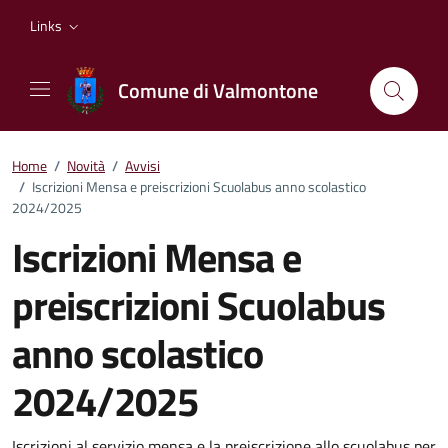
Vai ai contenuti
Vai al footer
Links
Comune di Valmontone
Home
/
Novità
/
Avvisi
/
Iscrizioni Mensa e preiscrizioni Scuolabus anno scolastico
2024/2025
Iscrizioni Mensa e
preiscrizioni Scuolabus
anno scolastico
2024/2025
Iscrizioni al servizio mensa e la preiscrizione allo scuolabus per