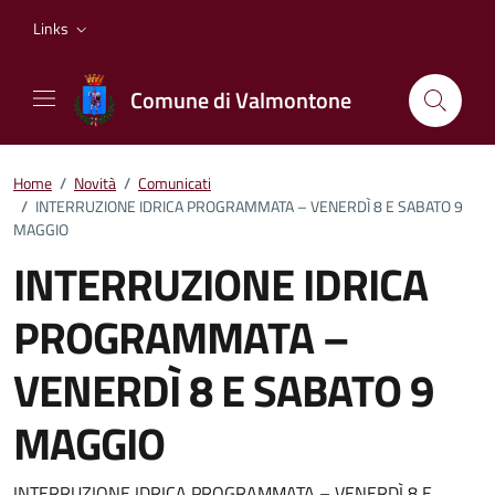
Vai ai contenuti
Vai al footer
Links
Comune di Valmontone
Home
/
Novità
/
Comunicati
/
INTERRUZIONE IDRICA PROGRAMMATA – VENERDÌ 8 E SABATO 9
MAGGIO
INTERRUZIONE IDRICA
PROGRAMMATA –
VENERDÌ 8 E SABATO 9
MAGGIO
INTERRUZIONE IDRICA PROGRAMMATA – VENERDÌ 8 E