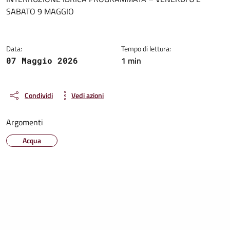
Dettagli della notizia
SABATO 9 MAGGIO
Data:
Tempo di lettura:
1 min
07 Maggio 2026
Condividi
Vedi azioni
Argomenti
Acqua