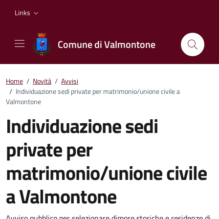
Vai ai contenuti
Vai al footer
Links
Comune di Valmontone
Home
/
Novità
/
Avvisi
/
Individuazione sedi private per matrimonio/unione civile a
Valmontone
Individuazione sedi
private per
matrimonio/unione civile
a Valmontone
Avviso pubblico per selezionare dimore storiche e residenze di