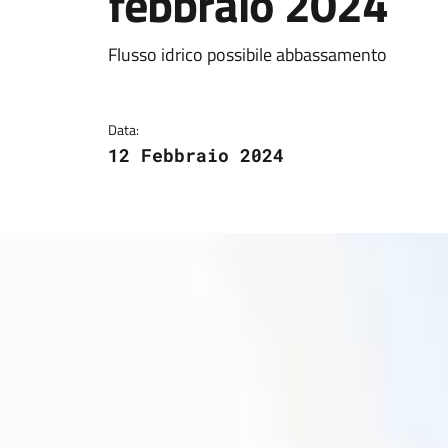
febbraio 2024
Dettagli della notizi
Flusso idrico possibile abbassamento
Data:
12 Febbraio 2024