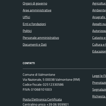
Organi di governo
Agricoltur
Aree amministrative
Ambiente
Uffici
Anagrafe e
Enti e fondazioni
Appalti pu
Politici
Autorizzaz
Personale amministrativo
Catasto e
Documenti e Dati
Cultura e
Educazion
CONTATTI
Comune di Valmontone
Leggi le 
Via Nazionale, 5 00038 Valmontone (RM)
Prenotaz
Codice fiscale: 02512330586
P.IVA: 01068101003
Segnalazi
Richiesta
Posta Elettronica Certificata
Centralino unico: +39 06 959901