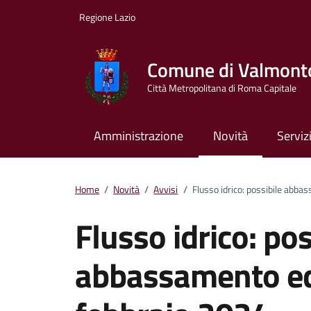
Vai ai contenuti
Vai al footer
Regione Lazio
Comune di Valmont
Città Metropolitana di Roma Capitale
Amministrazione
Novità
Serviz
Home
/
Novità
/
Avvisi
/
Flusso idrico: possibile abb
Flusso idrico: pos
abbassamento ed