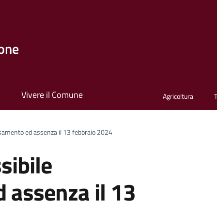
one
i
Vivere il Comune
Agricoltura
assamento ed assenza il 13 febbraio 2024
sibile
 assenza il 13