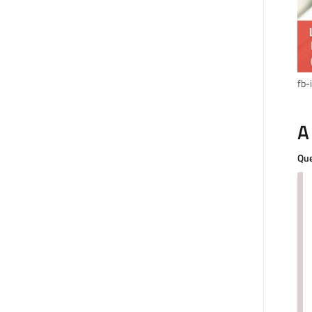
fb
A
Que