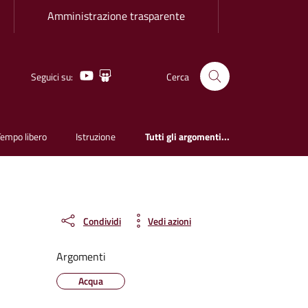
Amministrazione trasparente
Youtube
Slideshare
Seguici su:
Cerca
Tempo libero
Istruzione
Tutti gli argomenti...
Condividi
Vedi azioni
Argomenti
Acqua