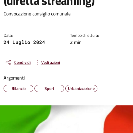
(diretta streaming)
Dettagli della notizia
Convocazione consiglio comunale
Data:
Tempo di lettura:
2 min
24 Luglio 2024
Condividi
Vedi azioni
Argomenti
Bilancio
Sport
Urbanizzazione