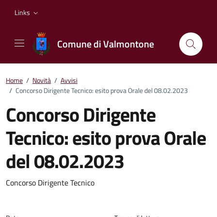
Vai ai contenuti
Vai al footer
Links
Comune di Valmontone
Home
/
Novità
/
Avvisi
/
Concorso Dirigente Tecnico: esito prova Orale del 08.02.2023
Concorso Dirigente
Tecnico: esito prova Orale
del 08.02.2023
Dettagli della notizia
Concorso Dirigente Tecnico