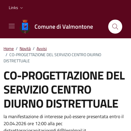
Vai ai contenuti
Vai al footer
Links
Comune di Valmontone
Home
/
Novità
/
Avvisi
/
CO-PROGETTAZIONE DEL SERVIZIO CENTRO DIURNO
DISTRETTUALE
CO-PROGETTAZIONE DEL
SERVIZIO CENTRO
DIURNO DISTRETTUALE
Dettagli della notizia
la manifestazione di interesse può essere presentata entro il
20.04.2026 ore 12:00 alla pec
distrettosociosanitariorm5.6@legalmail.it