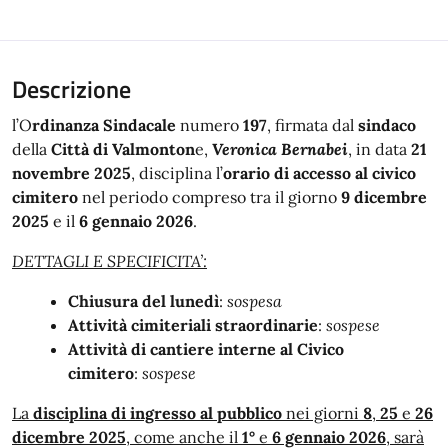
Descrizione
l’O
rdinanza Sindacale
numero
197
, firmata dal
sindaco
della
Città di Valmonton
e,
Veronica Bernabei
, in data
21
novembre 2025
, disciplina l’
orario di accesso al civico
cimitero
nel periodo compreso tra il giorno
9 dicembre
2025
e il
6 gennaio 2026
.
DETTAGLI E SPECIFICITA’:
Chiusura del
lunedì
:
sospesa
Attività cimiteriali straordinarie
:
sospese
Attività di cantiere interne al Civico
cimitero
:
sospese
La
disciplina di ingresso al pubblico
nei giorni
8
,
25
e
26
dicembre 2025
, come anche il
1°
e
6 gennaio
2026
, sarà