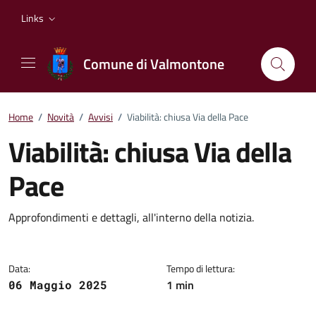
Vai ai contenuti
Vai al footer
Links
Comune di Valmontone
Home
/
Novità
/
Avvisi
/
Viabilità: chiusa Via della Pace
Viabilità: chiusa Via della
Pace
Dettagli della notizia
Approfondimenti e dettagli, all'interno della notizia.
Data:
Tempo di lettura:
1 min
06 Maggio 2025