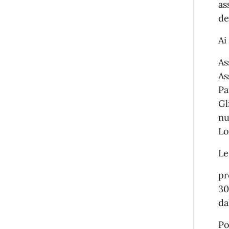
as
de
Ai
As
As
Pa
Gl
nu
Lo
Le
pr
30
da
Po