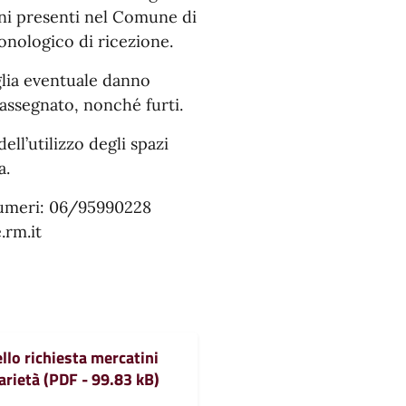
oni presenti nel Comune di
onologico di ricezione.
lia eventuale danno
 assegnato, nonché furti.
ell’utilizzo degli spazi
a.
 numeri: 06/95990228
rm.it
lo richiesta mercatini
arietà (PDF - 99.83 kB)