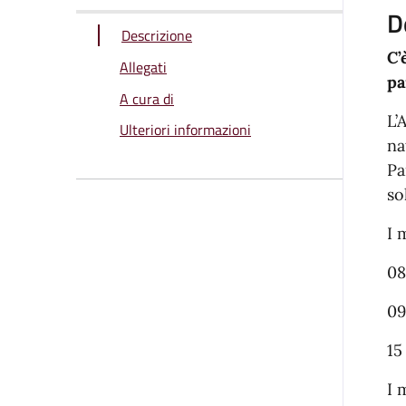
D
Descrizione
C’
Allegati
pa
A cura di
L’
Ulteriori informazioni
na
Pa
so
I 
08
09
15
I 