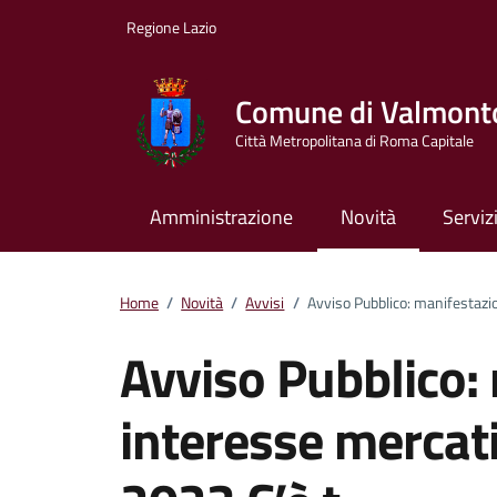
Vai ai contenuti
Vai al footer
Regione Lazio
Comune di Valmont
Città Metropolitana di Roma Capitale
Amministrazione
Novità
Serviz
Home
/
Novità
/
Avvisi
/
Avviso Pubblico: manifestazio
Avviso Pubblico:
interesse mercati