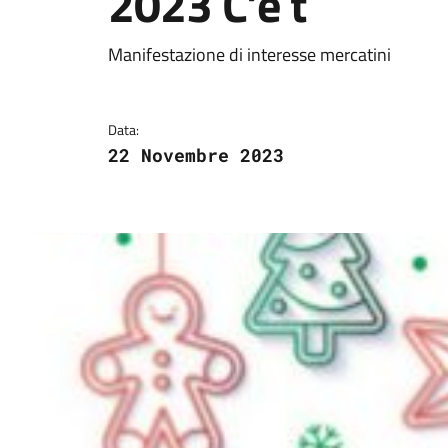
2023 C’è t
Dettagli della notizi
Manifestazione di interesse mercatini
Data:
22 Novembre 2023