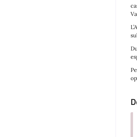
ca
Va
L’
su
Du
es
Pe
op
D