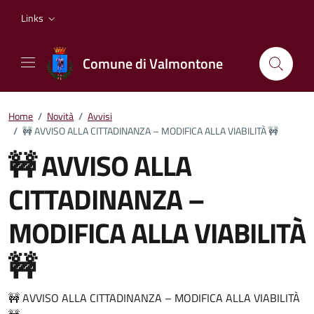
Vai ai contenuti
Vai al footer
Links
Comune di Valmontone
Home
/
Novità
/
Avvisi
/
🚧 AVVISO ALLA CITTADINANZA – MODIFICA ALLA VIABILITÀ 🚧
🚧 AVVISO ALLA
CITTADINANZA –
MODIFICA ALLA VIABILITÀ
🚧
Dettagli della notizia
🚧 AVVISO ALLA CITTADINANZA – MODIFICA ALLA VIABILITÀ