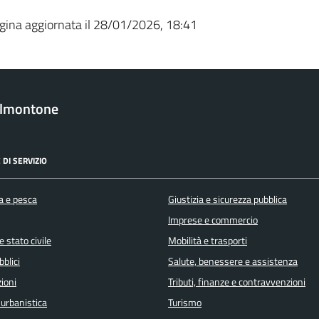
gina aggiornata il 28/01/2026, 18:41
almontone
 DI SERVIZIO
a e pesca
Giustizia e sicurezza pubblica
Imprese e commercio
 stato civile
Mobilità e trasporti
bblici
Salute, benessere e assistenza
ioni
Tributi, finanze e contravvenzioni
 urbanistica
Turismo