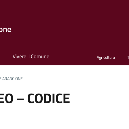
one
i
Vivere il Comune
Agricoltura
CE ARANCIONE
EO – CODICE