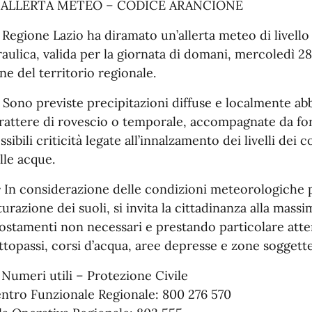
️ ALLERTA METEO – CODICE ARANCIONE
 Regione Lazio ha diramato un’allerta meteo di livell
raulica, valida per la giornata di domani, mercoledì 2
ne del territorio regionale.
️ Sono previste precipitazioni diffuse e localmente a
rattere di rovescio o temporale, accompagnate da fort
ssibili criticità legate all’innalzamento dei livelli dei 
lle acque.
 In considerazione delle condizioni meteorologiche pr
turazione dei suoli, si invita la cittadinanza alla mass
ostamenti non necessari e prestando particolare atte
ttopassi, corsi d’acqua, aree depresse e zone soggette
 Numeri utili – Protezione Civile
ntro Funzionale Regionale: 800 276 570