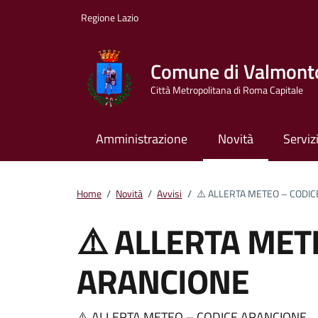
Vai ai contenuti
Vai al footer
Regione Lazio
Comune di Valmont
Città Metropolitana di Roma Capitale
Amministrazione
Novità
Serviz
Home
/
Novità
/
Avvisi
/
⚠️ ALLERTA METEO – CODI
⚠️ ALLERTA MET
ARANCIONE
⚠️ ALLERTA METEO – CODICE ARANCIONE