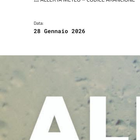
Dettagli della notizi
Data:
28 Gennaio 2026