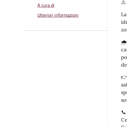
⚠
A cura di
La
Ulteriori informazioni
id
zo
🌧
ca
po
de
👉
sa
sp
so
📞
Ce