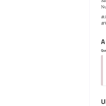
Sa
Nu
#A
#
A
Que
U