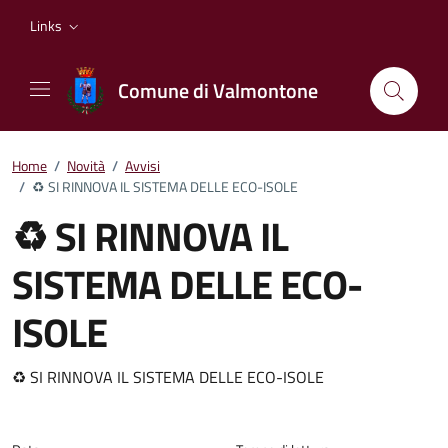
Vai ai contenuti
Vai al footer
Links
Comune di Valmontone
Home
/
Novità
/
Avvisi
/
♻️ SI RINNOVA IL SISTEMA DELLE ECO-ISOLE
♻️ SI RINNOVA IL
SISTEMA DELLE ECO-
ISOLE
Dettagli della notizia
♻️ SI RINNOVA IL SISTEMA DELLE ECO-ISOLE