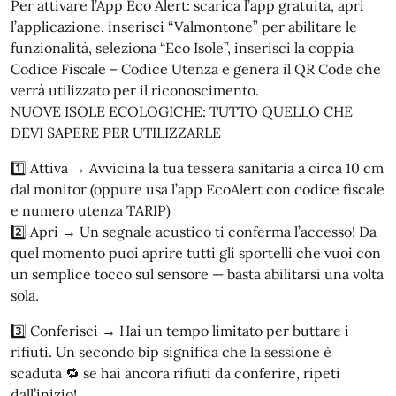
Per attivare l’App Eco Alert: scarica l’app gratuita, apri
l’applicazione, inserisci “Valmontone” per abilitare le
funzionalità, seleziona “Eco Isole”, inserisci la coppia
Codice Fiscale – Codice Utenza e genera il QR Code che
verrà utilizzato per il riconoscimento.
NUOVE ISOLE ECOLOGICHE: TUTTO QUELLO CHE
DEVI SAPERE PER UTILIZZARLE
1️⃣ Attiva → Avvicina la tua tessera sanitaria a circa 10 cm
dal monitor (oppure usa l’app EcoAlert con codice fiscale
e numero utenza TARIP)
2️⃣ Apri → Un segnale acustico ti conferma l’accesso! Da
quel momento puoi aprire tutti gli sportelli che vuoi con
un semplice tocco sul sensore — basta abilitarsi una volta
sola.
3️⃣ Conferisci → Hai un tempo limitato per buttare i
rifiuti. Un secondo bip significa che la sessione è
scaduta 🔁 se hai ancora rifiuti da conferire, ripeti
dall’inizio!