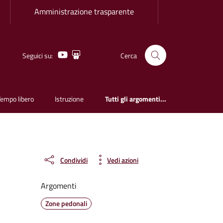
Amministrazione trasparente
Youtube
Slideshare
Seguici su:
Cerca
Tempo libero
Istruzione
Tutti gli argomenti...
Condividi
Vedi azioni
Argomenti
Zone pedonali