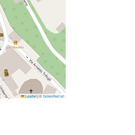
Leaflet
|
©
GolemNet srl