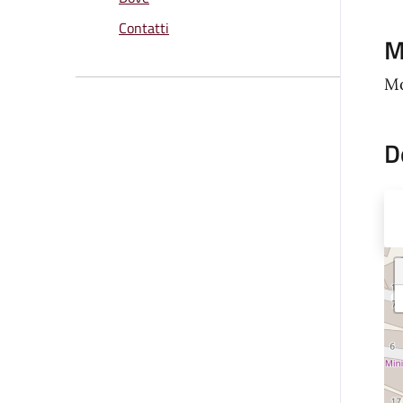
Contatti
M
Mo
D