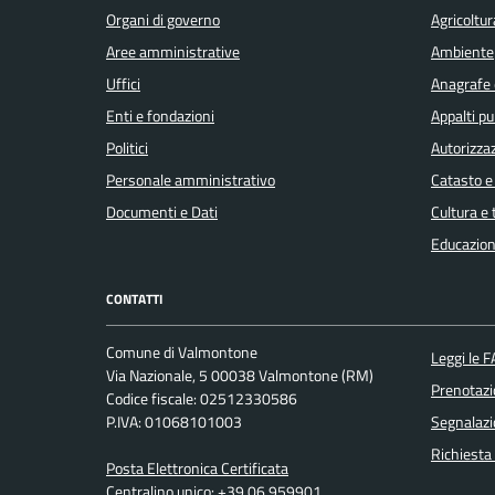
Organi di governo
Agricoltur
Aree amministrative
Ambiente
Uffici
Anagrafe e
Enti e fondazioni
Appalti pu
Politici
Autorizzaz
Personale amministrativo
Catasto e
Documenti e Dati
Cultura e
Educazion
CONTATTI
Comune di Valmontone
Leggi le 
Via Nazionale, 5 00038 Valmontone (RM)
Prenotaz
Codice fiscale: 02512330586
P.IVA: 01068101003
Segnalazi
Richiesta
Posta Elettronica Certificata
Centralino unico: +39 06 959901