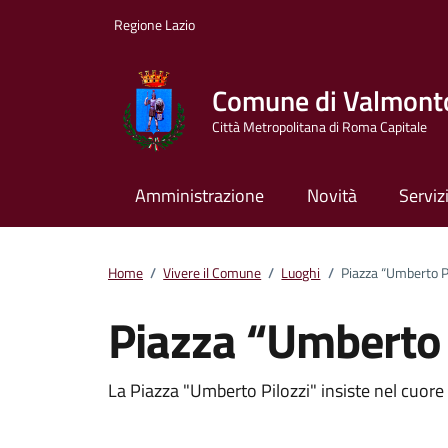
Vai ai contenuti
Vai al footer
Regione Lazio
Comune di Valmont
Città Metropolitana di Roma Capitale
Amministrazione
Novità
Serviz
Home
/
Vivere il Comune
/
Luoghi
/
Piazza “Umberto Pi
Piazza “Umberto 
Dettagli del luogo
La Piazza "Umberto Pilozzi" insiste nel cuore 