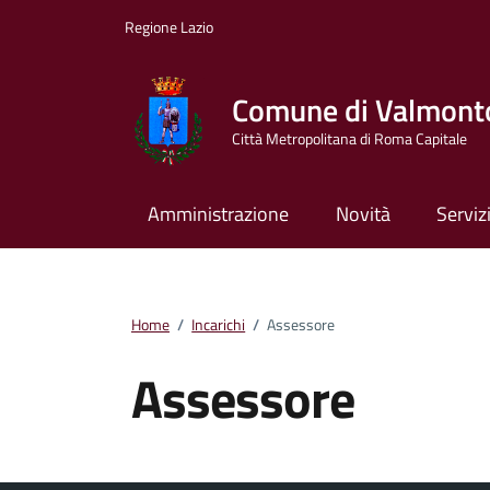
Vai ai contenuti
Vai al footer
Regione Lazio
Comune di Valmont
Città Metropolitana di Roma Capitale
Amministrazione
Novità
Serviz
Home
/
Incarichi
/
Assessore
Assessore