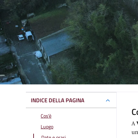
INDICE DELLA PAGINA
C
Cos'è
A
Luogo
u
Date e orari