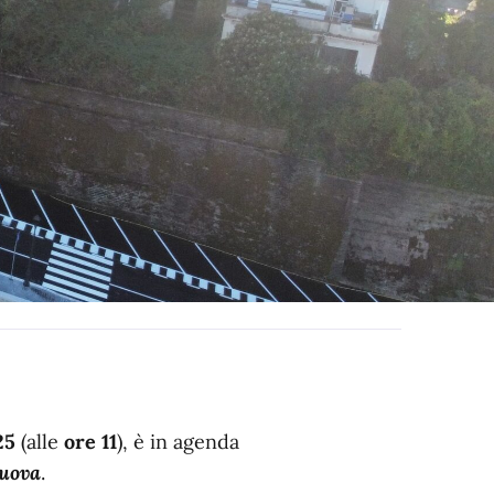
25
(alle
ore 11
), è in agenda
uova
.