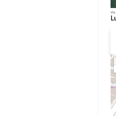
Via
L