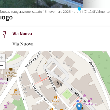
 Nuova, inaugurazione: sabato 15 novembre 2025 - ore 11 (Città di Valmonto
uogo
Via Nuova
Via Nuova
+
−