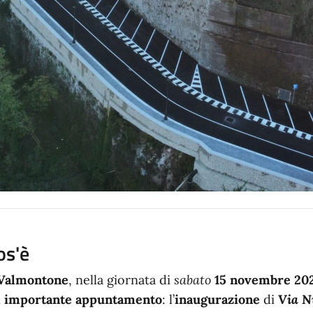
os'è
Valmontone
, nella giornata di
sabato
15 novembre 20
n
importante appuntamento
: l’
inaugurazione
di
Via N