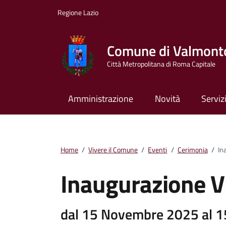
Vai ai contenuti
Vai al footer
Regione Lazio
Comune di Valmont
Città Metropolitana di Roma Capitale
Amministrazione
Novità
Serviz
Home
/
Vivere il Comune
/
Eventi
/
Cerimonia
/
In
Inaugurazione V
dal 15 Novembre 2025 al 