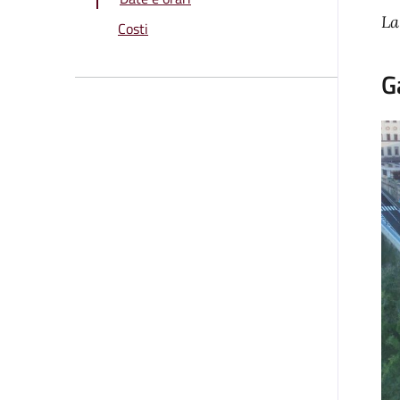
La
Costi
G