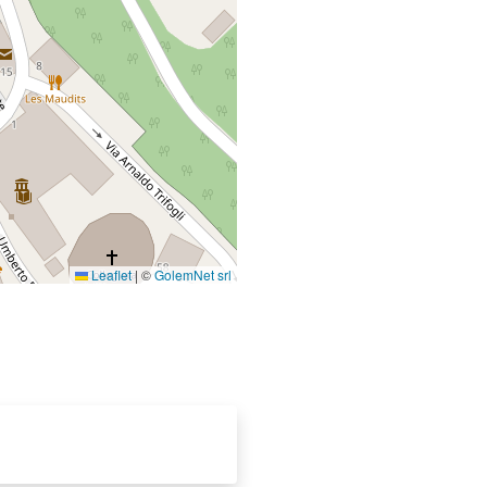
Leaflet
|
©
GolemNet srl