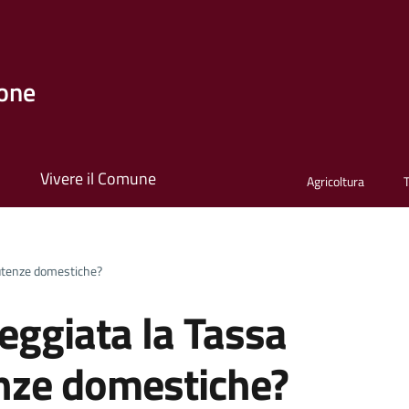
one
i
Vivere il Comune
Agricoltura
 utenze domestiche?
eggiata la Tassa
tenze domestiche?