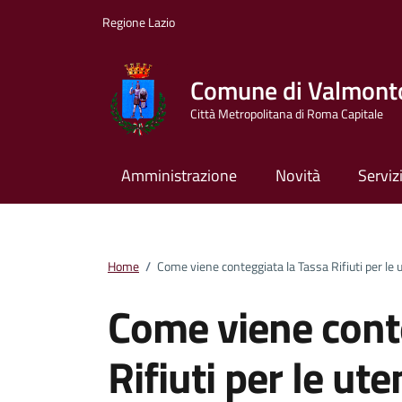
Vai ai contenuti
Vai al footer
Regione Lazio
Comune di Valmont
Città Metropolitana di Roma Capitale
Amministrazione
Novità
Serviz
Home
/
Come viene conteggiata la Tassa Rifiuti per le
Come viene cont
Rifiuti per le u