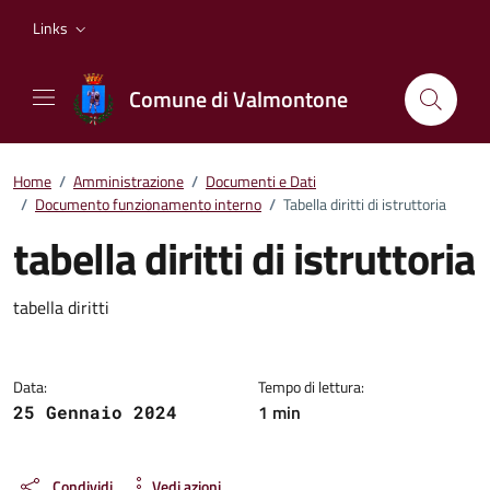
Vai ai contenuti
Vai al footer
Links
Comune di Valmontone
Home
/
Amministrazione
/
Documenti e Dati
/
Documento funzionamento interno
/
Tabella diritti di istruttoria
tabella diritti di istruttoria
Dettagli del documento
tabella diritti
Data:
Tempo di lettura:
1 min
25 Gennaio 2024
Condividi
Vedi azioni