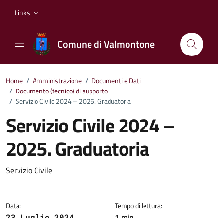
Vai ai contenuti
Vai al footer
Links
Comune di Valmontone
Home
/
Amministrazione
/
Documenti e Dati
/
Documento (tecnico) di supporto
/
Servizio Civile 2024 – 2025. Graduatoria
Servizio Civile 2024 –
2025. Graduatoria
Dettagli del documento
Servizio Civile
Data:
Tempo di lettura:
1 min
23 Luglio 2024