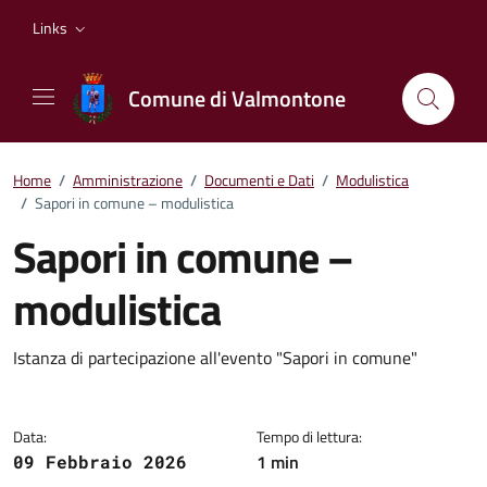
Vai ai contenuti
Vai al footer
Links
Comune di Valmontone
Home
/
Amministrazione
/
Documenti e Dati
/
Modulistica
/
Sapori in comune – modulistica
Sapori in comune –
modulistica
Dettagli del documento
Istanza di partecipazione all'evento "Sapori in comune"
Data:
Tempo di lettura:
1 min
09 Febbraio 2026