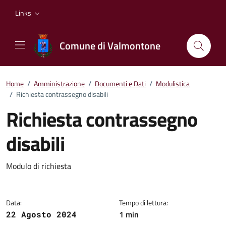
Vai ai contenuti
Vai al footer
Links
Comune di Valmontone
Home
/
Amministrazione
/
Documenti e Dati
/
Modulistica
/
Richiesta contrassegno disabili
Richiesta contrassegno
disabili
Dettagli del documento
Modulo di richiesta
Data:
Tempo di lettura:
1 min
22 Agosto 2024