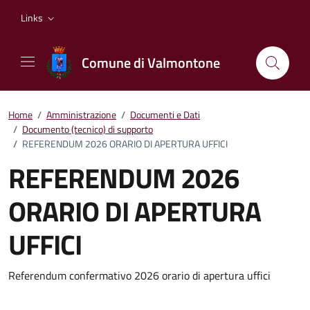
Vai ai contenuti
Vai al footer
Links
Comune di Valmontone
Home
/
Amministrazione
/
Documenti e Dati
/
Documento (tecnico) di supporto
/
REFERENDUM 2026 ORARIO DI APERTURA UFFICI
REFERENDUM 2026
ORARIO DI APERTURA
UFFICI
Dettagli del documento
Referendum confermativo 2026 orario di apertura uffici