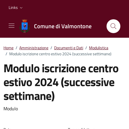
Vai ai contenuti
Vai al footer
Links
Comune di Valmontone
Home
/
Amministrazione
/
Documenti e Dati
/
Modulistica
/
Modulo iscrizione centro estivo 2024 (successive settimane)
Modulo iscrizione centro
estivo 2024 (successive
settimane)
Dettagli del documento
Modulo