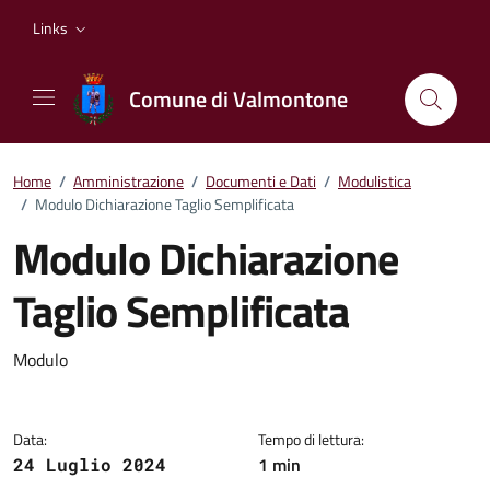
Vai ai contenuti
Vai al footer
Links
Comune di Valmontone
Home
/
Amministrazione
/
Documenti e Dati
/
Modulistica
/
Modulo Dichiarazione Taglio Semplificata
Modulo Dichiarazione
Taglio Semplificata
Dettagli del documento
Modulo
Data:
Tempo di lettura:
1 min
24 Luglio 2024