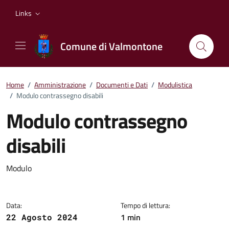
Vai ai contenuti
Vai al footer
Links
Comune di Valmontone
Home
/
Amministrazione
/
Documenti e Dati
/
Modulistica
/
Modulo contrassegno disabili
Modulo contrassegno
disabili
Dettagli del documento
Modulo
Data:
Tempo di lettura:
1 min
22 Agosto 2024